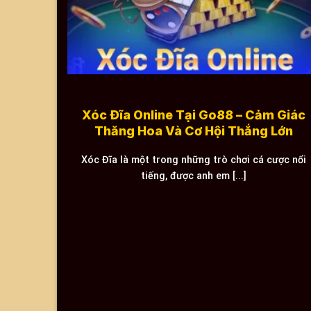
Xóc Đĩa Online Tại Go88 – Cảm Giác
Thăng Hoa Và Cơ Hội Thắng Lớn
Xóc Đĩa là một trong những trò chơi cá cược nổi
tiếng, được anh em [...]