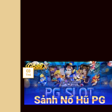
03
Th6