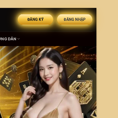
ĐĂNG KÝ
ĐĂNG NHẬP
NG DẪN