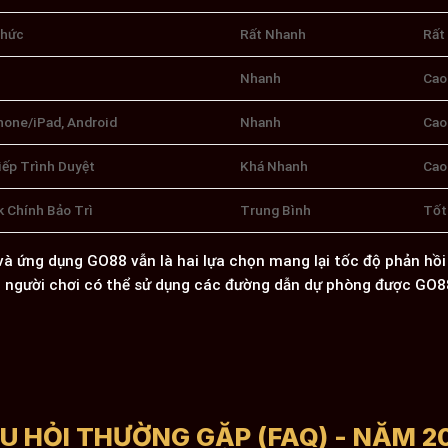
Thức
Rất Nhanh
Rất
Nhanh
Cao
hone/iPad, Android
Nhanh
Cao
iếp Trình Duyệt
Khá Nhanh
Cao
k Chính Bảo Trì
Trung Bình
Tốt
 và ứng dụng GO88 vẫn là hai lựa chọn mang lại tốc độ phản hồ
 người chơi có thể sử dụng các đường dẫn dự phòng được GO88 c
U HỎI THƯỜNG GẶP (FAQ) - NĂM 2