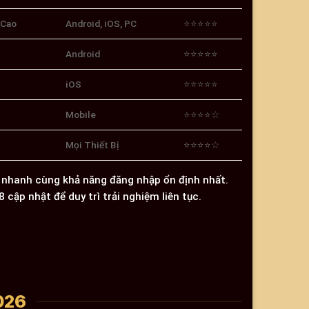
 Cao
Android, iOS, PC
⭐⭐⭐⭐⭐
Android
⭐⭐⭐⭐⭐
iOS
⭐⭐⭐⭐⭐
Mobile
⭐⭐⭐⭐☆
Mọi Thiết Bị
⭐⭐⭐⭐☆
i nhanh cùng khả năng đăng nhập ổn định nhất.
ập nhật để duy trì trải nghiệm liên tục.
026