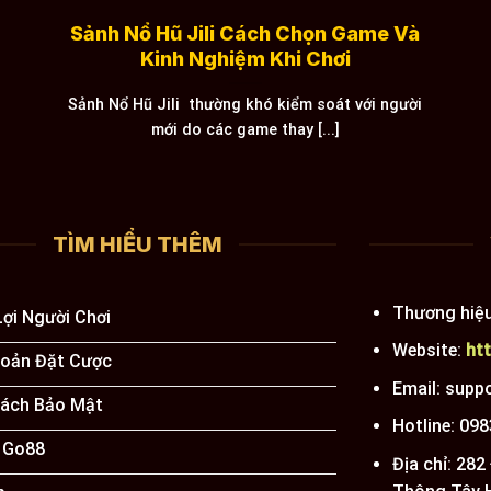
Sảnh Nổ Hũ Jili Cách Chọn Game Và
Kinh Nghiệm Khi Chơi
Sảnh Nổ Hũ Jili thường khó kiểm soát với người
mới do các game thay [...]
TÌM HIỂU THÊM
Thương hiệ
ợi Người Chơi
Website:
htt
hoản Đặt Cược
Email:
supp
Sách Bảo Mật
Hotline: 09
ệ Go88
Địa chỉ: 28