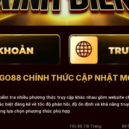
ẢI GO88 CHÍNH THỨC CẬP NHẬT M
 kiểm tra nhiều phương thức truy cập khác nhau gồm website c
 biệt đáng kể về tốc độ phản hồi, độ ổn định và khả năng truy 
dàng lựa chọn phương thức phù hợp.
Tốc Độ Tải Trang
Độ 