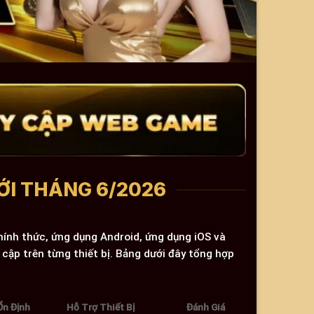
ỚI THÁNG 6/2026
hính thức, ứng dụng Android, ứng dụng iOS và
cập trên từng thiết bị. Bảng dưới đây tổng hợp
Ổn Định
Hỗ Trợ Thiết Bị
Đánh Giá